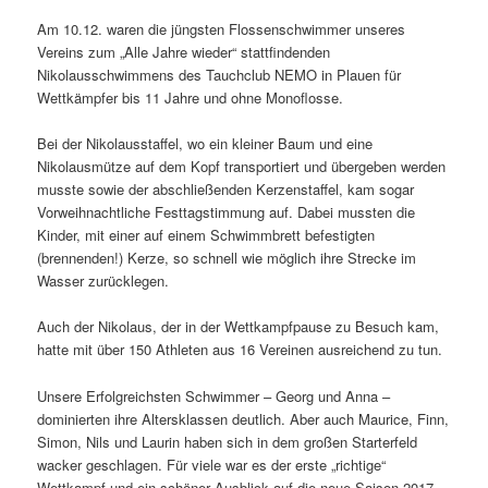
Am 10.12. waren die jüngsten Flossenschwimmer unseres
Vereins zum „Alle Jahre wieder“ stattfindenden
Nikolausschwimmens des Tauchclub NEMO in Plauen für
Wettkämpfer bis 11 Jahre und ohne Monoflosse.
Bei der Nikolausstaffel, wo ein kleiner Baum und eine
Nikolausmütze auf dem Kopf transportiert und übergeben werden
musste sowie der abschließenden Kerzenstaffel, kam sogar
Vorweihnachtliche Festtagstimmung auf. Dabei mussten die
Kinder, mit einer auf einem Schwimmbrett befestigten
(brennenden!) Kerze, so schnell wie möglich ihre Strecke im
Wasser zurücklegen.
Auch der Nikolaus, der in der Wettkampfpause zu Besuch kam,
hatte mit über 150 Athleten aus 16 Vereinen ausreichend zu tun.
Unsere Erfolgreichsten Schwimmer – Georg und Anna –
dominierten ihre Altersklassen deutlich. Aber auch Maurice, Finn,
Simon, Nils und Laurin haben sich in dem großen Starterfeld
wacker geschlagen. Für viele war es der erste „richtige“
Wettkampf und ein schöner Ausblick auf die neue Saison 2017.